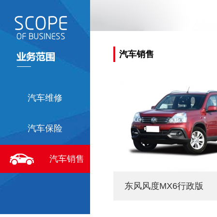
汽车销售
汽车维修
汽车保险
汽车销售
东风风度MX6行政版