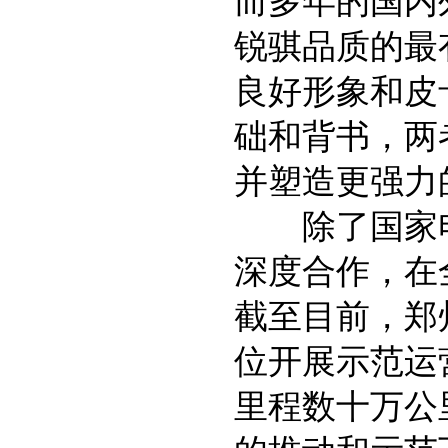
而多年的国内
锐骐品质的最
良好形象和皮
础和背书，两
并塑造更强力
除了国家电网
深度合作，在
截至目前，郑
位开展示范运
里程数十万公