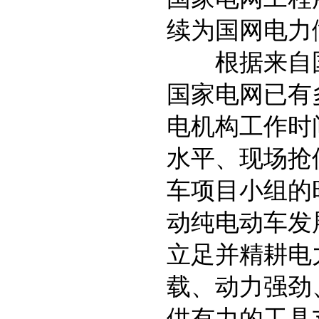
续为国网电力
根据来自国
国家电网已有
电机构工作时
水平、现场抢
车项目小组的
动纯电动车发
立足并精耕电
载、动力强劲
供有力的工具