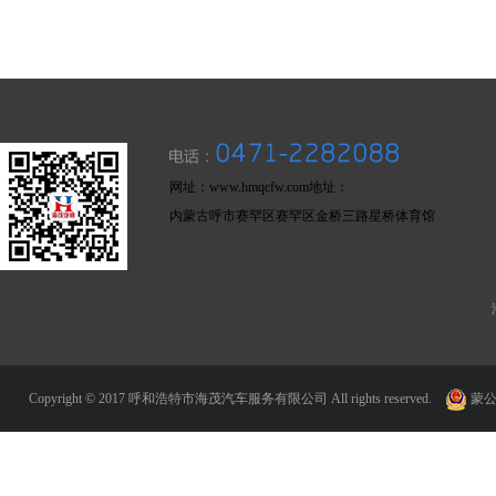
网址：
www.hmqcfw.com
地址：
内蒙古呼市赛罕区赛罕区金桥三路星桥体育馆
Copyright © 2017 呼和浩特市海茂汽车服务有限公司 All rights reserved.
蒙公网