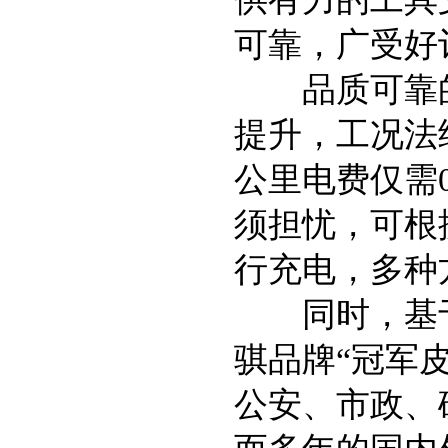
可靠，广受好
品质可靠的
提升，工况法续
公里电费仅需
须担忧，可根据
行充电，多种
同时，基于郑
骐品牌“冠军
公安、市政、